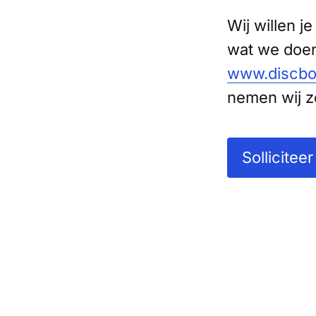
Wij willen j
wat we doen
www.discbo
nemen wij zo
Solliciteer