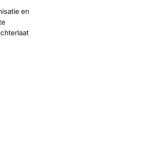
nisatie en
te
achterlaat