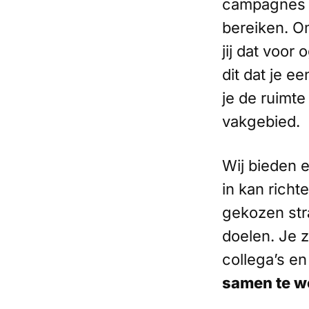
campagnes n
bereiken. Om
jij dat voor
dit dat je e
je de ruimte
vakgebied.
Wij bieden 
in kan richt
gekozen stra
doelen. Je z
collega’s e
samen te w