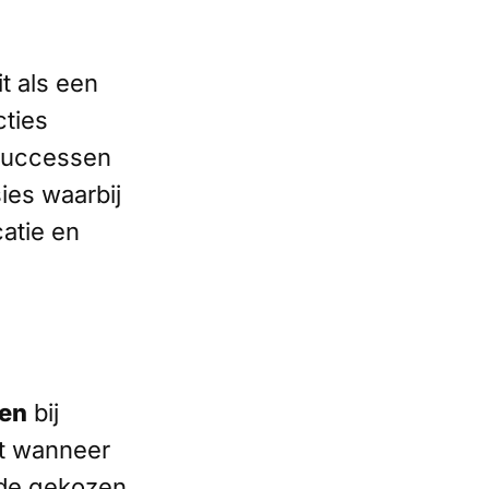
t als een
cties
 successen
ies waarbij
atie en
ren
bij
aat wanneer
e de gekozen