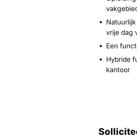
vakgebie
Natuurlij
vrije dag
Een funct
Hybride fu
kantoor
Sollicite