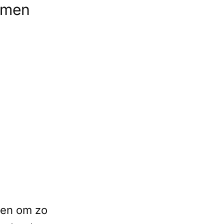
omen
etten om zo