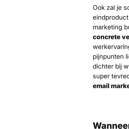
Ook zal je s
eindproduct
marketing b
concrete v
werkervarin
pijnpunten l
dichter bij 
super tevred
email mark
Wanneer