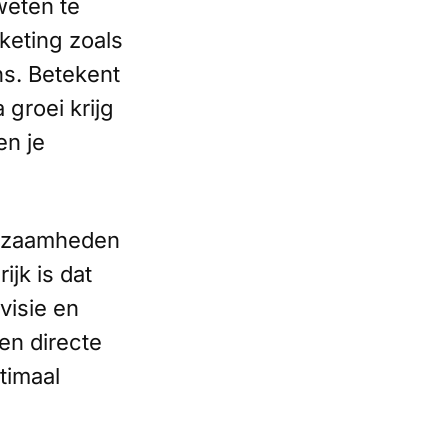
weten te
keting zoals
ans. Betekent
 groei krijg
en je
rkzaamheden
ijk is dat
visie en
en directe
timaal