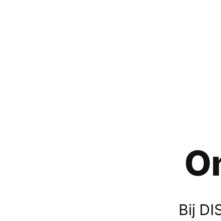
O
Bij D