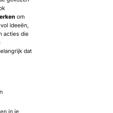
ok
erken
om
vol ideeën,
n acties die
u
elangrijk dat
en
en in je