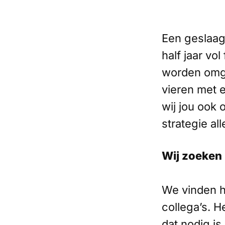
Een geslaagd
half jaar vo
worden omge
vieren met 
wij jou ook
strategie all
Wij zoeken 
We vinden he
collega’s. H
dat nodig is