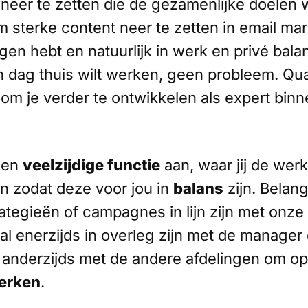
eer te zetten die de gezamenlijke doelen 
 sterke content neer te zetten in email mar
 ogen hebt en natuurlijk in werk en privé bal
en dag thuis wilt werken, geen probleem. Qua
 om je verder te ontwikkelen als expert binn
een
veelzijdige functie
aan, waar jij de we
en zodat deze voor jou in
balans
zijn. Belangr
tegieën of campagnes in lijn zijn met onze 
al enerzijds in overleg zijn met de manager 
n anderzijds met de andere afdelingen om op
erken
.