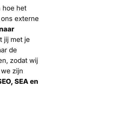
n hoe het
 ons externe
 naar
 jij met je
aar de
n, zodat wij
 we zijn
SEO, SEA en